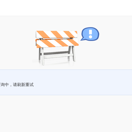
查询中，请刷新重试