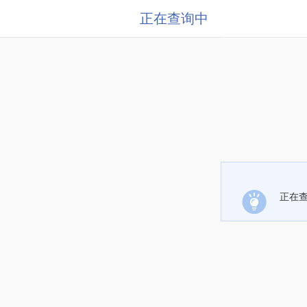
正在查询中
正在