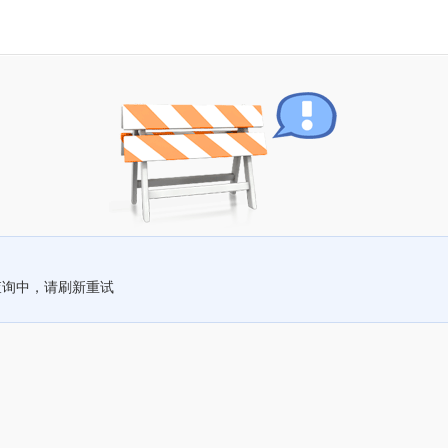
查询中，请刷新重试